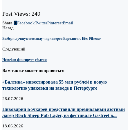
Post Views:
249
Share
0
Facebook
Twitter
Pinterest
Email
Назад
Выбери лучшую команду чирлидеров Евролиги с Efes Pilsener
Следующий
Heineken фиксирует убытки
Вам также может понравиться
«Балтика» инвестировала 55 млн рублей в новую
технологию упаковки на заводе в Петербурге
26.07.2026
Пивоварни Бочкарев представили премиальный азотный
лагер Black Sheep Pub Lager, на фестивале Gastreet в...
18.06.2026