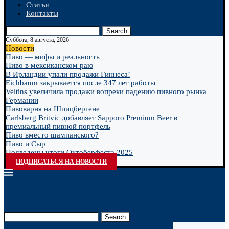
Статьи
Контакты
Search
Суббота, 8 августа, 2026
Новости
Пиво — мифы и реальность
Пиво в мексиканском раю
В Ирландии упали продажи Гиннеса!
Eichbaum закрывается после 347 лет работы
Veltins увеличила продажи вопреки падению пивного рынка
Германии
Пивоварня на Шпицбергене
Carlsberg Britvic добавляет Sapporo Premium Beer в
премиальный пивной портфель
Пиво вместо шампанского?
Пиво и Сыр
Подведены итоги Октоберфеста 2025
ПОДПИСАТЬСЯ НА НОВОСТИ
Search