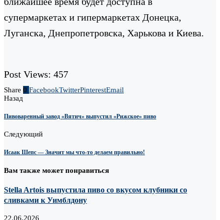
ближайшее время будет доступна в
супермаркетах и гипермаркетах Донецка,
Луганска, Днепропетровска, Харькова и Киева.
Post Views:
457
Share
0
Facebook
Twitter
Pinterest
Email
Назад
Пивоваренный завод «Вятич» выпустил «Рижское» пиво
Следующий
Исаак Шепс — Значит мы что-то делаем правильно!
Вам также может понравиться
Stella Artois выпустила пиво со вкусом клубники со
сливками к Уимблдону
22.06.2026