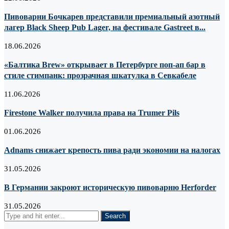
Пивоварни Бочкарев представили премиальный азотный
лагер Black Sheep Pub Lager, на фестивале Gastreet в...
18.06.2026
«Балтика Brew» открывает в Петербурге поп-ап бар в
стиле стимпанк: прозрачная шкатулка в Севкабеле
11.06.2026
Firestone Walker получила права на Trumer Pils
01.06.2026
Adnams снижает крепость пива ради экономии на налогах
31.05.2026
В Германии закроют историческую пивоварню Herforder
31.05.2026