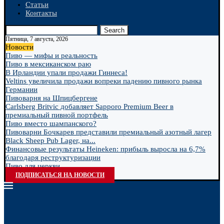
Статьи
Контакты
Search
Пятница, 7 августа, 2026
Новости
Пиво — мифы и реальность
Пиво в мексиканском раю
В Ирландии упали продажи Гиннеса!
Veltins увеличила продажи вопреки падению пивного рынка
Германии
Пивоварня на Шпицбергене
Carlsberg Britvic добавляет Sapporo Premium Beer в
премиальный пивной портфель
Пиво вместо шампанского?
Пивоварни Бочкарев представили премиальный азотный лагер
Black Sheep Pub Lager, на...
Финансовые результаты Heineken: прибыль выросла на 6,7%
благодаря реструктуризации
Пиво для церкви
ПОДПИСАТЬСЯ НА НОВОСТИ