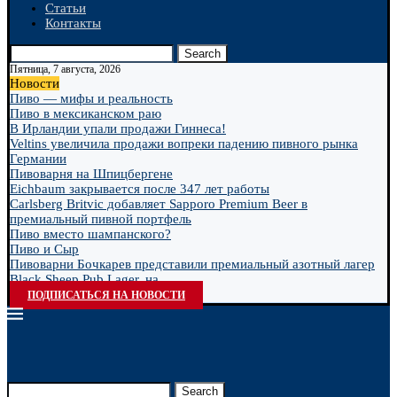
Статьи
Контакты
Search
Пятница, 7 августа, 2026
Новости
Пиво — мифы и реальность
Пиво в мексиканском раю
В Ирландии упали продажи Гиннеса!
Veltins увеличила продажи вопреки падению пивного рынка
Германии
Пивоварня на Шпицбергене
Eichbaum закрывается после 347 лет работы
Carlsberg Britvic добавляет Sapporo Premium Beer в
премиальный пивной портфель
Пиво вместо шампанского?
Пиво и Сыр
Пивоварни Бочкарев представили премиальный азотный лагер
Black Sheep Pub Lager, на...
ПОДПИСАТЬСЯ НА НОВОСТИ
Search