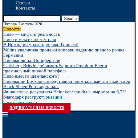
Статьи
Контакты
Search
Пятница, 7 августа, 2026
Новости
Пиво — мифы и реальность
Пиво в мексиканском раю
В Ирландии упали продажи Гиннеса!
Veltins увеличила продажи вопреки падению пивного рынка
Германии
Пивоварня на Шпицбергене
Carlsberg Britvic добавляет Sapporo Premium Beer в
премиальный пивной портфель
Пиво вместо шампанского?
Пивоварни Бочкарев представили премиальный азотный лагер
Black Sheep Pub Lager, на...
Финансовые результаты Heineken: прибыль выросла на 6,7%
благодаря реструктуризации
Пиво для церкви
ПОДПИСАТЬСЯ НА НОВОСТИ