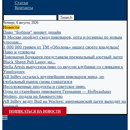
Статьи
Контакты
Search
Четверг, 6 августа, 2026
Новости
Пиво “Бобров” меняет дизайн
В Москве пройдет съезд пивоваров, опта и розницы по новым
угрозам...
1 000 000 гривен от ТМ «Оболонь» нашел своего владельца!
Пиво и углеводы
Пивоварни Бочкарев представили премиальный азотный лагер
Black Sheep Pub Lager, на...
Stella Artois выпустила пиво со вкусом клубники со сливками к
Уимблдону
AB InBev осталась крупнейшим пивоваром мира, но
глобальный рынок снова сократился
Несоложенные продукты и советское пиво.
Одна из старейших пивоварен Германии — Hofbrauhaus
Wolters, подала на банкротство
AB InBev ведёт Bud на Wacken: американский лагер выходит на
главный...
ПОДПИСАТЬСЯ НА НОВОСТИ