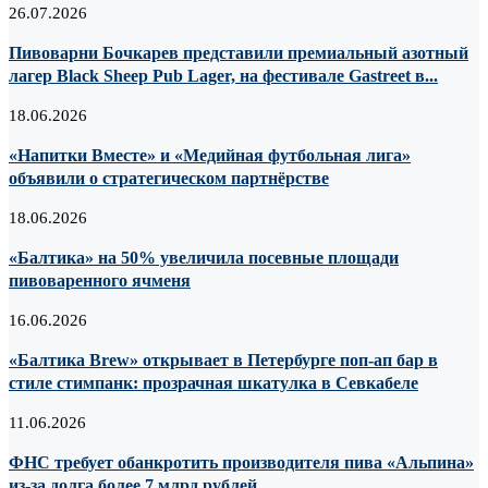
26.07.2026
Пивоварни Бочкарев представили премиальный азотный
лагер Black Sheep Pub Lager, на фестивале Gastreet в...
18.06.2026
«Напитки Вместе» и «Медийная футбольная лига»
объявили о стратегическом партнёрстве
18.06.2026
«Балтика» на 50% увеличила посевные площади
пивоваренного ячменя
16.06.2026
«Балтика Brew» открывает в Петербурге поп-ап бар в
стиле стимпанк: прозрачная шкатулка в Севкабеле
11.06.2026
ФНС требует обанкротить производителя пива «Альпина»
из-за долга более 7 млрд рублей