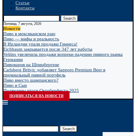
Статьи
Контакты
Search
Пятница, 7 августа, 2026
Новости
Пиво в мексиканском раю
Пиво — мифы и реальность
В Ирландии упали продажи Гиннеса!
Eichbaum закрывается после 347 лет работы
Veltins увеличила продажи вопреки падению пивного рынка
Германии
Пивоварня на Шпицбергене
Carlsberg Britvic добавляет Sapporo Premium Beer в
премиальный пивной портфель
Пиво вместо шампанского?
Пиво и Сыр
Подведены итоги Октоберфеста 2025
ПОДПИСАТЬСЯ НА НОВОСТИ
Search