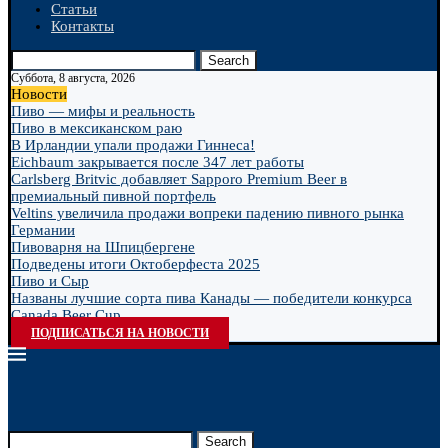
Статьи
Контакты
Search
Суббота, 8 августа, 2026
Новости
Пиво — мифы и реальность
Пиво в мексиканском раю
В Ирландии упали продажи Гиннеса!
Eichbaum закрывается после 347 лет работы
Carlsberg Britvic добавляет Sapporo Premium Beer в
премиальный пивной портфель
Veltins увеличила продажи вопреки падению пивного рынка
Германии
Пивоварня на Шпицбергене
Подведены итоги Октоберфеста 2025
Пиво и Сыр
Названы лучшие сорта пива Канады — победители конкурса
Canada Beer Cup...
ПОДПИСАТЬСЯ НА НОВОСТИ
Search