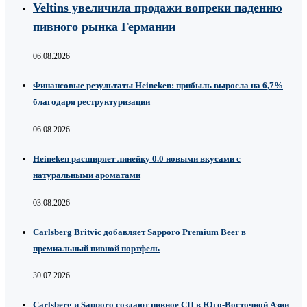
Veltins увеличила продажи вопреки падению
пивного рынка Германии
06.08.2026
Финансовые результаты Heineken: прибыль выросла на 6,7%
благодаря реструктуризации
06.08.2026
Heineken расширяет линейку 0.0 новыми вкусами с
натуральными ароматами
03.08.2026
Carlsberg Britvic добавляет Sapporo Premium Beer в
премиальный пивной портфель
30.07.2026
Carlsberg и Sapporo создают пивное СП в Юго-Восточной Азии