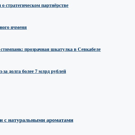
 о стратегическом партнёрстве
ного ячменя
е стимпанк: прозрачная шкатулка в Севкабеле
за долга более 7 млрд рублей
ми с натуральными ароматами