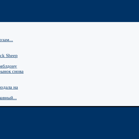
зам...
ck Sheep
имблдону
рынок снова
подала на
авный...