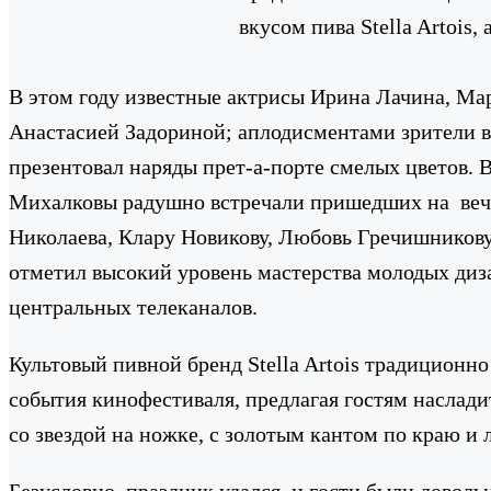
вкусом пива Stella Artois,
В этом году известные актрисы Ирина Лачина, Ма
Анастасией Задориной; аплодисментами зрители 
презентовал наряды прет-а-порте смелых цветов. 
Михалковы радушно встречали пришедших на вечер
Николаева, Клару Новикову, Любовь Гречишникову
отметил высокий уровень мастерства молодых ди
центральных телеканалов.
Культовый пивной бренд Stella Artois традицион
события кинофестиваля, предлагая гостям наслади
со звездой на ножке, с золотым кантом по краю и л
Безусловно, праздник удался, и гости были довольн