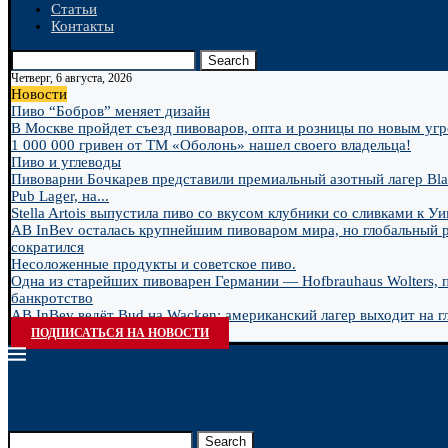
Статьи
Контакты
Search
Четверг, 6 августа, 2026
Новости
Пиво “Бобров” меняет дизайн
В Москве пройдет съезд пивоваров, опта и розницы по новым угро
1 000 000 гривен от ТМ «Оболонь» нашел своего владельца!
Пиво и углеводы
Пивоварни Бочкарев представили премиальный азотный лагер Bla
Pub Lager, на...
Stella Artois выпустила пиво со вкусом клубники со сливками к У
AB InBev осталась крупнейшим пивоваром мира, но глобальный 
сократился
Несоложенные продукты и советское пиво.
Одна из старейших пивоварен Германии — Hofbrauhaus Wolters, 
банкротство
AB InBev ведёт Bud на Wacken: американский лагер выходит на гл
ПОДПИСАТЬСЯ НА НОВОСТИ
Search