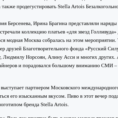
 а также продегустировать Stella Artois Безалкогольно
рия Берсенева, Ирина Брагина представляли наряды
встречали коллекцию платьев «для звезд Голливуд
Вся модная Москва собралась на этом мероприятии.
 друзей Благотворительного фонда «Русский Силу
, Людмилу Норсоян, Алину Асси и многих других.
зайнеров и порадовался большому вниманию СМИ – 
но выступает партнером Московского международно
ться его изысканным вкусом. Пиво в этот вечер по
оготипом бренда Stella Artois.
ы. Ведь так приятно быть в курсе модных трендов вм