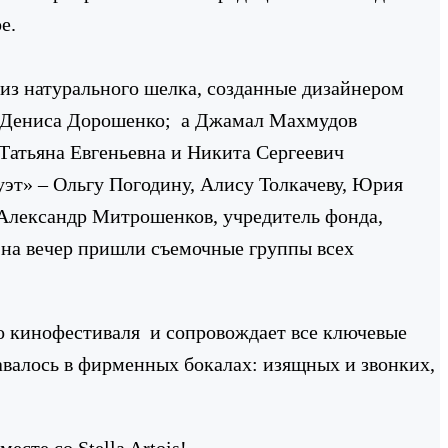
е.
 из натурального шелка, созданные дизайнером
а» Дениса Дорошенко; а Джамал Махмудов
 Татьяна Евгеньевна и Никита Сергеевич
эт» – Ольгу Погодину, Алису Толкачеву, Юрия
 Александр Митрошенков, учредитель фонда,
на вечер пришли съемочные группы всех
го кинофестиваля и сопровождает все ключевые
давалось в фирменных бокалах: изящных и звонких,
есте со Stella Artois!