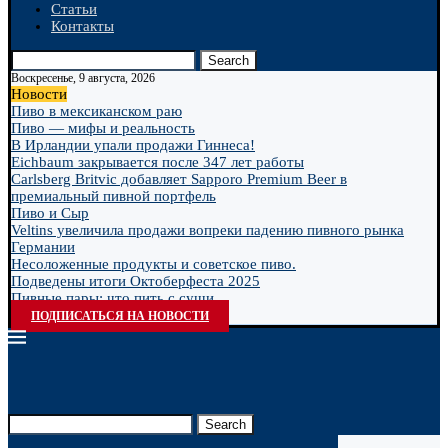
Статьи
Контакты
Search
Воскресенье, 9 августа, 2026
Новости
Пиво в мексиканском раю
Пиво — мифы и реальность
В Ирландии упали продажи Гиннеса!
Eichbaum закрывается после 347 лет работы
Carlsberg Britvic добавляет Sapporo Premium Beer в
премиальный пивной портфель
Пиво и Сыр
Veltins увеличила продажи вопреки падению пивного рынка
Германии
Несоложенные продукты и советское пиво.
Подведены итоги Октоберфеста 2025
Пивные пары: что пить с суши
ПОДПИСАТЬСЯ НА НОВОСТИ
Search