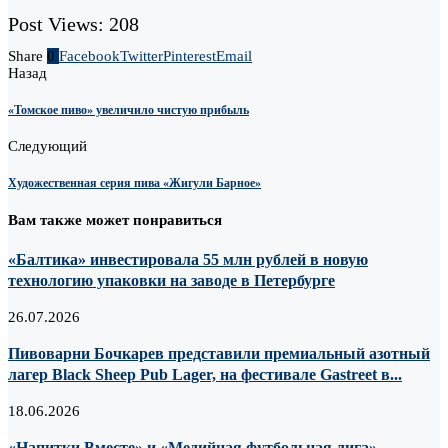
Post Views:
208
Share
0
Facebook
Twitter
Pinterest
Email
Назад
«Томское пиво» увеличило чистую прибыль
Следующий
Художественная серия пива «Жигули Барное»
Вам также может понравиться
«Балтика» инвестировала 55 млн рублей в новую
технологию упаковки на заводе в Петербурге
26.07.2026
Пивоварни Бочкарев представили премиальный азотный
лагер Black Sheep Pub Lager, на фестивале Gastreet в...
18.06.2026
«Напитки Вместе» и «Медийная футбольная лига»