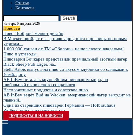
Статьи
Контакты
Search
Четверг, 6 августа, 2026
Новости
Пиво “Бобров” меняет дизайн
В Москве пройдет съезд пивоваров, опта и розницы по новым
угрозам...
1 000 000 гривен от ТМ «Оболонь» нашел своего владельца!
Пиво и углеводы
Пивоварни Бочкарев представили премиальный азотный лагер
Black Sheep Pub Lager, на...
Stella Artois выпустила пиво со вкусом клубники со сливками к
Уимблдону
AB InBev осталась крупнейшим пивоваром мира, но
глобальный рынок снова сократился
Несоложенные продукты и советское пиво.
AB InBev ведёт Bud на Wacken: американский лагер выходит на
главный...
Одна из старейших пивоварен Германии — Hofbrauhaus
Wolters, подала на банкротство
ПОДПИСАТЬСЯ НА НОВОСТИ