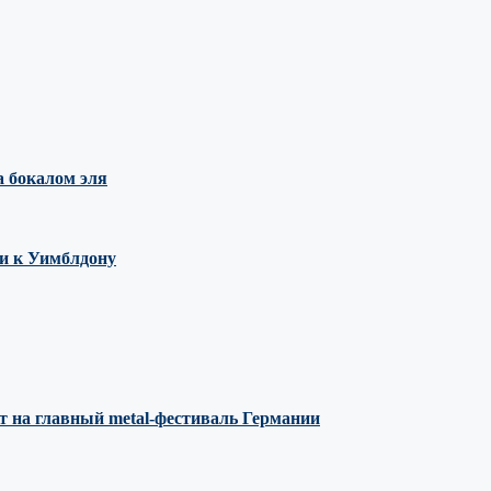
 бокалом эля
ми к Уимблдону
т на главный metal-фестиваль Германии