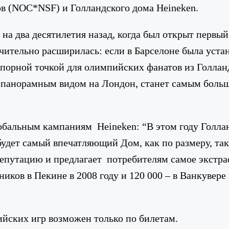
в (NOC*NSF) и Голландского дома Heineken.
на два десятилетия назад, когда был открыт первы
начительно расширилась: если в Барселоне была уст
 опорной точкой для олимпийских фанатов из Голла
 с панорамным видом на Лондон, станет самым бо
глобальным кампаниям Heineken: “В этом году Голла
будет самый впечатляющий Дом, как по размеру, та
епутацию и предлагает потребителям самое экстра
ков в Пекине в 2008 году и 120 000 – в Ванкувере в
ийских игр возможен только по билетам.