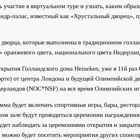
 участие в виртуальном туре и узнать, каким обра
ндр-палас, известный как «Хрустальный дворец», п
 дворца, которые выполнены в традиционном голла
 оранжевого цвета, национального цвета Нидерлан
ытия Голландского дома Heineken, уже в 11й раз
орте) от центра Лондона и будущей Олимпийской де
дерландов (NOC*NSF) на все время Олимпийских иг
амма будет включать спортивные игры, бары, ресто
ом зале будут проводиться церемонии награждения 
будет наблюдать за церемониями открытия и закрыт
е можно будет посетить мероприятия других спонсо