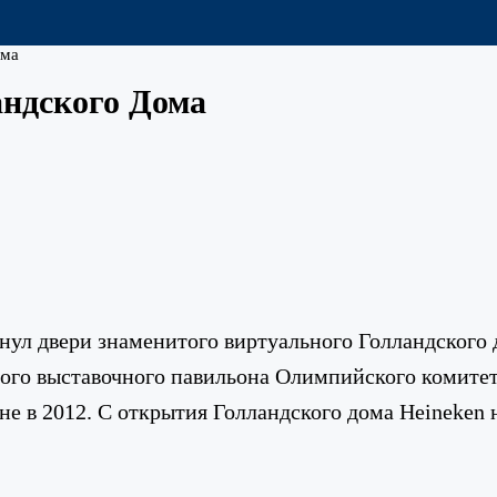
ома
андского Дома
нул двери знаменитого виртуального Голландского д
ого выставочного павильона Олимпийского комите
е в 2012. С открытия Голландского дома Heineken 