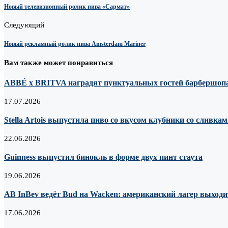
Новый телевизионный ролик пива «Сармат»
Следующий
Новый рекламный ролик пива Amsterdam Mariner
Вам также может понравиться
ABBÉ х BRITVA наградят пунктуальных гостей барбершопа
17.07.2026
Stella Artois выпустила пиво со вкусом клубники со сливка
22.06.2026
Guinness выпустил бинокль в форме двух пинт стаута
19.06.2026
AB InBev ведёт Bud на Wacken: американский лагер выходи
17.06.2026