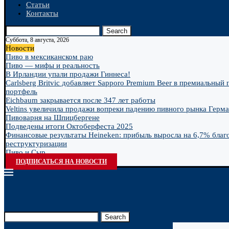
Статьи
Контакты
Search
Суббота, 8 августа, 2026
Новости
Пиво в мексиканском раю
Пиво — мифы и реальность
В Ирландии упали продажи Гиннеса!
Carlsberg Britvic добавляет Sapporo Premium Beer в премиальный
портфель
Eichbaum закрывается после 347 лет работы
Veltins увеличила продажи вопреки падению пивного рынка Герм
Пивоварня на Шпицбергене
Подведены итоги Октоберфеста 2025
Финансовые результаты Heineken: прибыль выросла на 6,7% благ
реструктуризации
Пиво и Сыр
ПОДПИСАТЬСЯ НА НОВОСТИ
Search