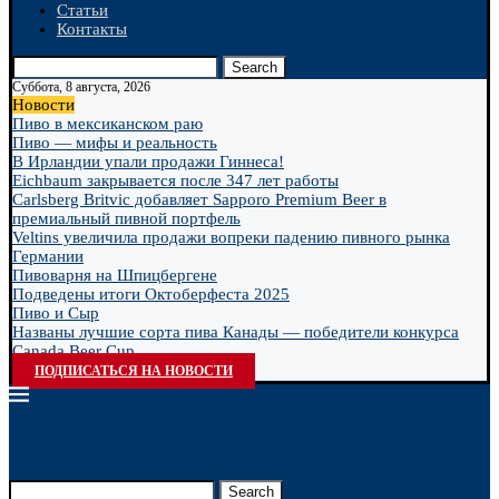
Статьи
Контакты
Search
Суббота, 8 августа, 2026
Новости
Пиво в мексиканском раю
Пиво — мифы и реальность
В Ирландии упали продажи Гиннеса!
Eichbaum закрывается после 347 лет работы
Carlsberg Britvic добавляет Sapporo Premium Beer в
премиальный пивной портфель
Veltins увеличила продажи вопреки падению пивного рынка
Германии
Пивоварня на Шпицбергене
Подведены итоги Октоберфеста 2025
Пиво и Сыр
Названы лучшие сорта пива Канады — победители конкурса
Canada Beer Cup...
ПОДПИСАТЬСЯ НА НОВОСТИ
Search