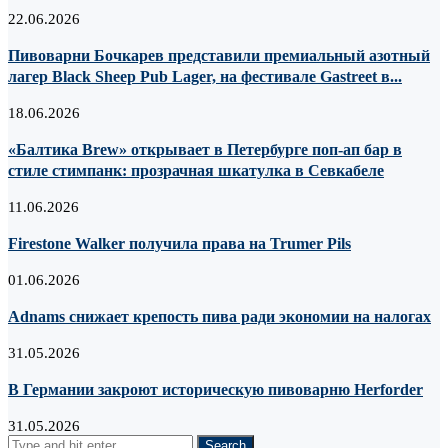
22.06.2026
Пивоварни Бочкарев представили премиальный азотный
лагер Black Sheep Pub Lager, на фестивале Gastreet в...
18.06.2026
«Балтика Brew» открывает в Петербурге поп-ап бар в
стиле стимпанк: прозрачная шкатулка в Севкабеле
11.06.2026
Firestone Walker получила права на Trumer Pils
01.06.2026
Adnams снижает крепость пива ради экономии на налогах
31.05.2026
В Германии закроют историческую пивоварню Herforder
31.05.2026