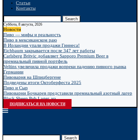
Статьи
Контакты
Search
Суббота, 8 августа, 2026
Новости
Пиво — мифы и реальность
Пиво в мексиканском раю
В Ирландии упали продажи Гиннеса!
Eichbaum закрывается после 347 лет работы
Carlsberg Britvic добавляет Sapporo Premium Beer в
премиальный пивной портфель
Veltins увеличила продажи вопреки падению пивного рынка
Германии
Пивоварня на Шпицбергене
Подведены итоги Октоберфеста 2025
Пиво и Сыр
Пивоварни Бочкарев представили премиальный азотный лагер
Black Sheep Pub Lager, на...
ПОДПИСАТЬСЯ НА НОВОСТИ
Search