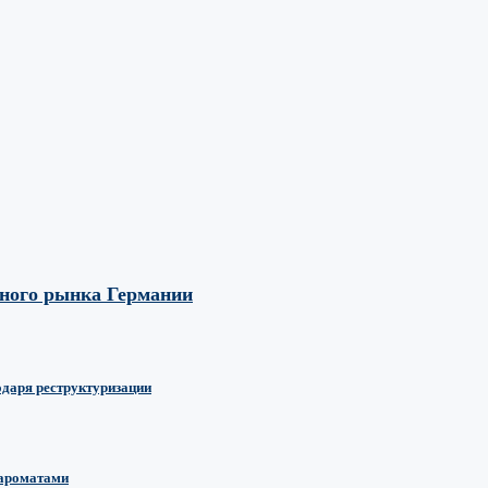
вного рынка Германии
одаря реструктуризации
 ароматами