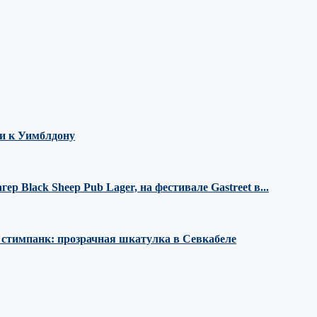
ми к Уимблдону
 Black Sheep Pub Lager, на фестивале Gastreet в...
е стимпанк: прозрачная шкатулка в Севкабеле