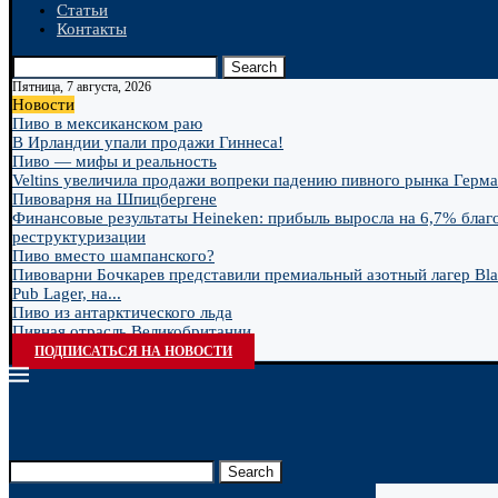
Статьи
Контакты
Search
Пятница, 7 августа, 2026
Новости
Пиво в мексиканском раю
В Ирландии упали продажи Гиннеса!
Пиво — мифы и реальность
Veltins увеличила продажи вопреки падению пивного рынка Герм
Пивоварня на Шпицбергене
Финансовые результаты Heineken: прибыль выросла на 6,7% благ
реструктуризации
Пиво вместо шампанского?
Пивоварни Бочкарев представили премиальный азотный лагер Bla
Pub Lager, на...
Пиво из антарктического льда
Пивная отрасль Великобритании
ПОДПИСАТЬСЯ НА НОВОСТИ
Search