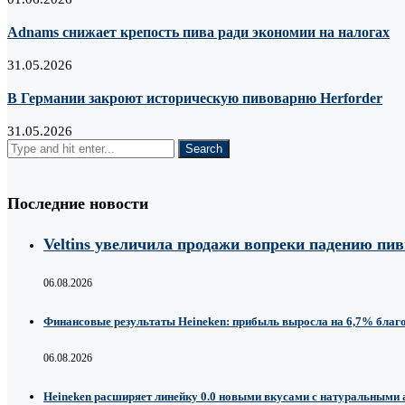
Adnams снижает крепость пива ради экономии на налогах
31.05.2026
В Германии закроют историческую пивоварню Herforder
31.05.2026
Последние новости
Veltins увеличила продажи вопреки падению пи
06.08.2026
Финансовые результаты Heineken: прибыль выросла на 6,7% благ
06.08.2026
Heineken расширяет линейку 0.0 новыми вкусами с натуральными