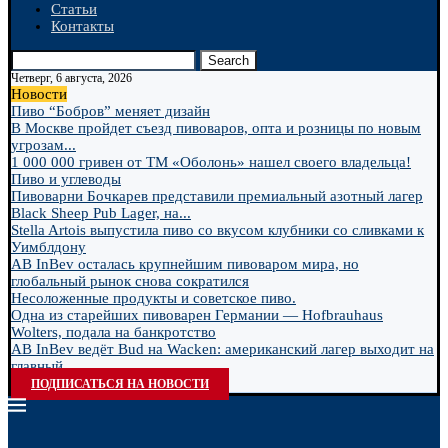
Статьи
Контакты
Search
Четверг, 6 августа, 2026
Новости
Пиво “Бобров” меняет дизайн
В Москве пройдет съезд пивоваров, опта и розницы по новым
угрозам...
1 000 000 гривен от ТМ «Оболонь» нашел своего владельца!
Пиво и углеводы
Пивоварни Бочкарев представили премиальный азотный лагер
Black Sheep Pub Lager, на...
Stella Artois выпустила пиво со вкусом клубники со сливками к
Уимблдону
AB InBev осталась крупнейшим пивоваром мира, но
глобальный рынок снова сократился
Несоложенные продукты и советское пиво.
Одна из старейших пивоварен Германии — Hofbrauhaus
Wolters, подала на банкротство
AB InBev ведёт Bud на Wacken: американский лагер выходит на
главный...
ПОДПИСАТЬСЯ НА НОВОСТИ