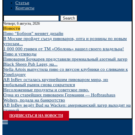
Статьи
Контакты
Search
Четверг, 6 августа, 2026
Новости
Пиво “Бобров” меняет дизайн
В Москве пройдет съезд пивоваров, опта и розницы по новым
угрозам...
1 000 000 гривен от ТМ «Оболонь» нашел своего владельца!
Пиво и углеводы
Пивоварни Бочкарев представили премиальный азотный лагер
Black Sheep Pub Lager, на...
Stella Artois выпустила пиво со вкусом клубники со сливками к
Уимблдону
AB InBev осталась крупнейшим пивоваром мира, но
глобальный рынок снова сократился
Несоложенные продукты и советское пиво.
Одна из старейших пивоварен Германии — Hofbrauhaus
Wolters, подала на банкротство
AB InBev ведёт Bud на Wacken: американский лагер выходит на
главный...
ПОДПИСАТЬСЯ НА НОВОСТИ