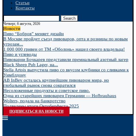
Статьи
Контакты
Search
Четверг, 6 августа, 2026
Новости
Пиво “Бобров” меняет дизайн
В Москве пройдет съезд пивоваров, опта и розницы по новым
угрозам...
1 000 000 гривен от ТМ «Оболонь» нашел своего владельца!
Пиво и углеводы
Пивоварни Бочкарев представили премиальный азотный лагер
Black Sheep Pub Lager, на...
Stella Artois выпустила пиво со вкусом клубники со сливками к
Уимблдону
AB InBev осталась крупнейшим пивоваром мира, но
глобальный рынок снова сократился
Несоложенные продукты и советское пиво.
Одна из старейших пивоварен Германии — Hofbrauhaus
Wolters, подала на банкротство
Подведены итоги Октоберфеста 2025
ПОДПИСАТЬСЯ НА НОВОСТИ