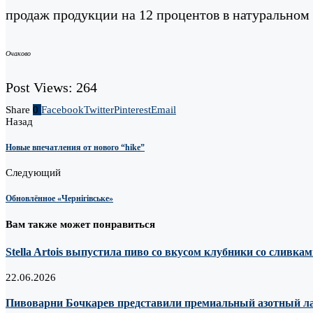
продаж продукции на 12 процентов в натурально
Очаково
Post Views:
264
Share
0
Facebook
Twitter
Pinterest
Email
Назад
Новые впечатления от нового “hike”
Следующий
Обновлённое «Чернігівське»
Вам также может понравиться
Stella Artois выпустила пиво со вкусом клубники со сливка
22.06.2026
Пивоварни Бочкарев представили премиальный азотный лагер