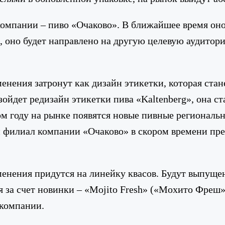
мпании – пиво «Очаково». В ближайшее время оно
 оно будет направлено на другую целевую аудитори
нения затронут как дизайн этикетки, которая стан
ойдет редизайн этикетки пива «Kaltenberg», она ст
ом году на рынке появятся новые пивные региональ
й филиал компании «Очаково» в скором времени пр
енения придутся на линейку квасов. Будут выпущен
 за счет новинки – «Mojito Fresh» («Мохито Фреш
 компании.