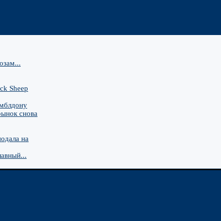
зам...
ck Sheep
имблдону
рынок снова
подала на
авный...