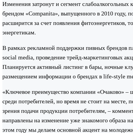
Изменения затронут и сегмент слабоалкогольных 
брендом «Companita», выпущенного в 2010 году, п
расширится за счет появления фитоэнергетиков, т
энергетикам.
В рамках рекламной поддержки пивных брендов пл
social media, проведение трейд-маркетинговых а
Планируется активный листинг в бары, ночные кл
размещением информации о брендах в life-style me
«Ключевое преимущество компании «Очаково» – ш
среди потребителей, но время не стоит на месте, п
зрения подачи продукции потребителям, – коммен
направлены на изменение уже знакомого образа н
этом году мы делаем основной акцент на молодеж