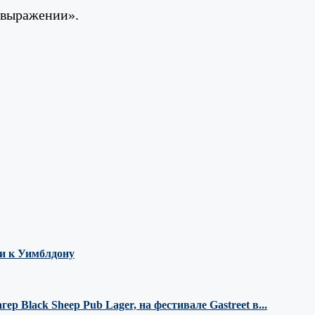
м выражении».
ми к Уимблдону
 Black Sheep Pub Lager, на фестивале Gastreet в...