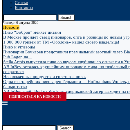
Статьи
Контакты
Search
Четверг, 6 августа, 2026
Новости
Пиво “Бобров” меняет дизайн
В Москве пройдет съезд пивоваров, опта и розницы по новым угро
1 000 000 гривен от ТМ «Оболонь» нашел своего владельца!
Пиво и углеводы
Пивоварни Бочкарев представили премиальный азотный лагер Bla
Pub Lager, на...
Stella Artois выпустила пиво со вкусом клубники со сливками к У
AB InBev осталась крупнейшим пивоваром мира, но глобальный 
сократился
Несоложенные продукты и советское пиво.
Одна из старейших пивоварен Германии — Hofbrauhaus Wolters, 
банкротство
AB InBev ведёт Bud на Wacken: американский лагер выходит на гл
ПОДПИСАТЬСЯ НА НОВОСТИ
Search