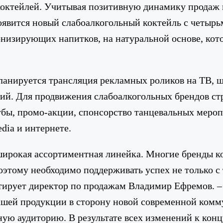
коктейлей. Учитывая позитивную динамику продаж в
оявится новый слабоалкогольный коктейль с четырь
онизирующих напитков, на натуральной основе, ко
анируется трансляция рекламных роликов на ТВ, щи
кций. Для продвижения слабоалкогольных брендов с
убы, промо-акции, спонсорство танцевальных мероп
dia и интернете.
ирокая ассортиментная линейка. Многие бренды к
оэтому необходимо поддерживать успех не только с 
тирует директор по продажам Владимир Ефремов. –
ашей продукции в сторону новой современной комм
ную аудиторию. В результате всех изменений к кон