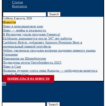
Статьи
Контакты
Search
Суббота, 8 августа, 2026
Новости
Пиво в мексиканском раю
Пиво — мифы и реальность
В Ирландии упали продажи Гиннеса!
Eichbaum закрывается после 347 лет работы
Carlsberg Britvic добавляет Sapporo Premium Beer в
премиальный пивной портфель
Veltins увеличила продажи вопреки падению пивного рынка
Германии
Пивоварня на Шпицбергене
Подведены итоги Октоберфеста 2025
Пиво и Сыр
Названы лучшие сорта пива Канады — победители конкурса
Canada Beer Cup...
ПОДПИСАТЬСЯ НА НОВОСТИ
Search