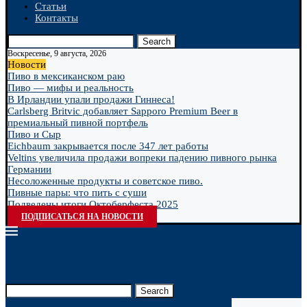
Статьи
Контакты
Search
Воскресенье, 9 августа, 2026
Новости
Пиво в мексиканском раю
Пиво — мифы и реальность
В Ирландии упали продажи Гиннеса!
Carlsberg Britvic добавляет Sapporo Premium Beer в
премиальный пивной портфель
Пиво и Сыр
Eichbaum закрывается после 347 лет работы
Veltins увеличила продажи вопреки падению пивного рынка
Германии
Несоложенные продукты и советское пиво.
Пивные пары: что пить с суши
Подведены итоги Октоберфеста 2025
ПОДПИСАТЬСЯ НА НОВОСТИ
Search