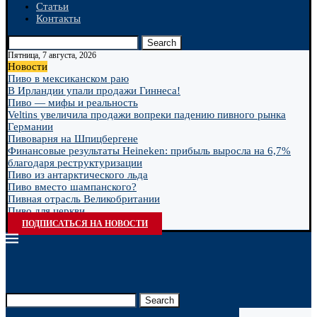
Статьи
Контакты
Search
Пятница, 7 августа, 2026
Новости
Пиво в мексиканском раю
В Ирландии упали продажи Гиннеса!
Пиво — мифы и реальность
Veltins увеличила продажи вопреки падению пивного рынка
Германии
Пивоварня на Шпицбергене
Финансовые результаты Heineken: прибыль выросла на 6,7%
благодаря реструктуризации
Пиво из антарктического льда
Пиво вместо шампанского?
Пивная отрасль Великобритании
Пиво для церкви
ПОДПИСАТЬСЯ НА НОВОСТИ
Search