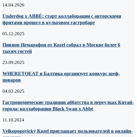
14.04.2026
Underdog х ABBÉ: старт коллаборации с авторскими
фритами прошел в культовом гастробаре
05.12.2025
Пивнов Немарафон от Kozel собрал в Москве более 6
тысяч гостей
23.09.2025
WHERETOEAT и Балтика организует конкурс шеф-
поваров
04.02.2025
Гастрономические традиции аббатства в переулках Китай-
города: коллаборация Black Swan x Abbé
11.10.2024
Velkopopovický Kozel приглашает пользователей в онлайн-