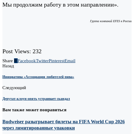
Мы продолжим работу в этом направлении».
Группа компаний EFES в России
Post Views:
232
Share
0
Facebook
Twitter
Pinterest
Email
Назад
Инициатива «Ассоциации любителей пива»
Следующий
Депутат-клоун опять устраивает скандал
Вам также может понравиться
Budweiser разыгрывает билеты на FIFA World Cup 2026
через лимитированные упаковки