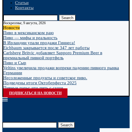
Статьи
Контакты
Search
Воскресенье, 9 августа, 2026
Новости
Пиво в мексиканском раю
Пиво — мифы и реальность
В Ирландии упали продажи Гиннеса!
Eichbaum закрывается после 347 лет работы
Carlsberg Britvic добавляет Sapporo Premium Beer в
премиальный пивной портфель
Пиво и Сыр
Veltins увеличила продажи вопреки падению пивного рынка
Германии
Несоложенные продукты и советское пиво.
Подведены итоги Октоберфеста 2025
Пивные пары: что пить с суши
ПОДПИСАТЬСЯ НА НОВОСТИ
Search