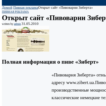
Домой
Пивная реклама
Открыт сайт «Пивоварни Зиберта»
ПИВНАЯ РЕКЛАМА
Открыт сайт «Пивоварни Зибер
31.05.2010
written by
admin
Полная информация о пиве «Зиберт»
«Пивоварня Зиберта» отны
адресу www.zibert.ua.Пив
производственные мощност
классические немецкие те