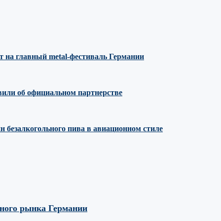
т на главный metal-фестиваль Германии
явили об официальном партнерстве
н безалкогольного пива в авиационном стиле
вного рынка Германии