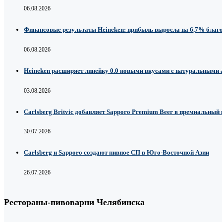
06.08.2026
Финансовые результаты Heineken: прибыль выросла на 6,7% благ
06.08.2026
Heineken расширяет линейку 0.0 новыми вкусами с натуральными
03.08.2026
Carlsberg Britvic добавляет Sapporo Premium Beer в премиальный
30.07.2026
Carlsberg и Sapporo создают пивное СП в Юго-Восточной Азии
26.07.2026
Рестораны-пивоварни Челябинска