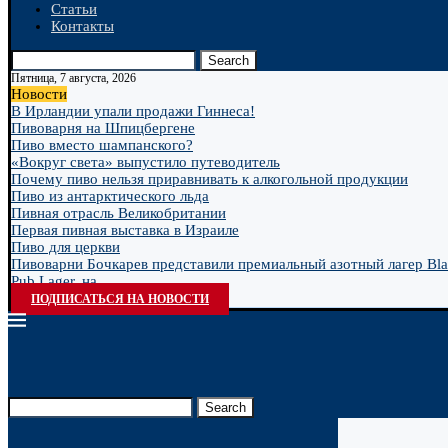
Статьи
Контакты
Search
Пятница, 7 августа, 2026
Новости
В Ирландии упали продажи Гиннеса!
Пивоварня на Шпицбергене
Пиво вместо шампанского?
«Вокруг света» выпустило путеводитель
Почему пиво нельзя приравнивать к алкогольной продукции
Пиво из антарктического льда
Пивная отрасль Великобритании
Первая пивная выставка в Израиле
Пиво для церкви
Пивоварни Бочкарев представили премиальный азотный лагер Bla
Pub Lager, на...
ПОДПИСАТЬСЯ НА НОВОСТИ
Search