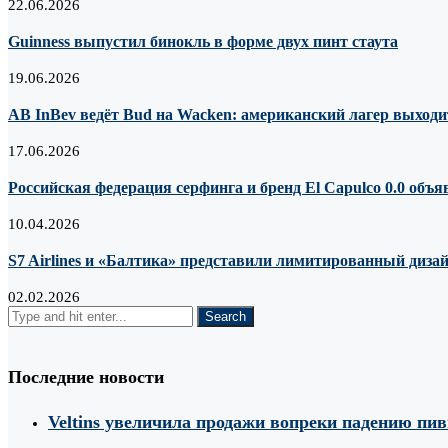
22.06.2026
Guinness выпустил бинокль в форме двух пинт стаута
19.06.2026
AB InBev ведёт Bud на Wacken: американский лагер выходи
17.06.2026
Российская федерация серфинга и бренд El Capulco 0.0 объ
10.04.2026
S7 Airlines и «Балтика» представили лимитированный дизай
02.02.2026
Последние новости
Veltins увеличила продажи вопреки падению пи