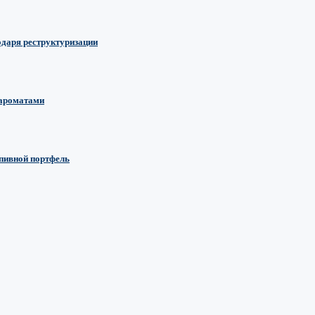
одаря реструктуризации
 ароматами
 пивной портфель