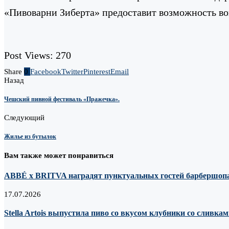
«Пивоварни Зиберта» предоставит возможность во
Post Views:
270
Share
0
Facebook
Twitter
Pinterest
Email
Назад
Чешский пивной фестиваль «Пражечка».
Следующий
Жилье из бутылок
Вам также может понравиться
ABBÉ х BRITVA наградят пунктуальных гостей барбершопа
17.07.2026
Stella Artois выпустила пиво со вкусом клубники со сливка