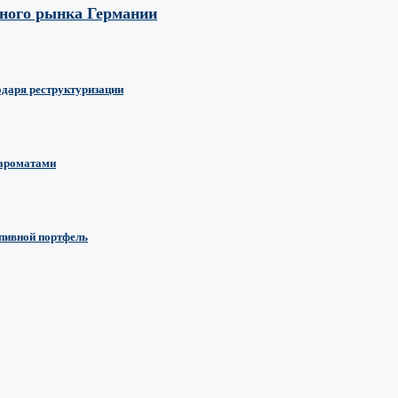
вного рынка Германии
одаря реструктуризации
 ароматами
 пивной портфель