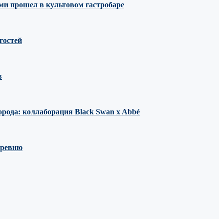
ми прошел в культовом гастробаре
гостей
в
орода: коллаборация Black Swan x Abbé
еревню