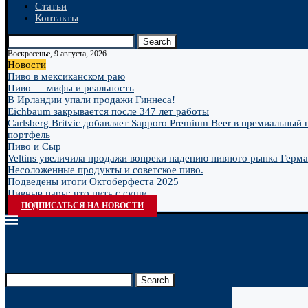
Статьи
Контакты
Search
Воскресенье, 9 августа, 2026
Новости
Пиво в мексиканском раю
Пиво — мифы и реальность
В Ирландии упали продажи Гиннеса!
Eichbaum закрывается после 347 лет работы
Carlsberg Britvic добавляет Sapporo Premium Beer в премиальный
портфель
Пиво и Сыр
Veltins увеличила продажи вопреки падению пивного рынка Герм
Несоложенные продукты и советское пиво.
Подведены итоги Октоберфеста 2025
Пивные пары: что пить с суши
ПОДПИСАТЬСЯ НА НОВОСТИ
Search