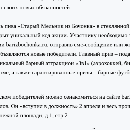
 своих новых обязанностей.
ь пива «Старый Мельник из Бочонка» в стеклянной
рыт уникальный код акции. Участнику необходимо з
и barizbochonka.ru, отправив смс-сообщение или ж
 объявляются новые победители. Главный приз – по
никальный барный аттракцион «3в1» (аэрохоккей, би
ме, а также гарантированные призы – барные футб
ком победителей можно ознакомиться на сайте bar
елов. Он «вступил в должность» 2 апреля и весь п
нежной площади, д.1, стр.2.