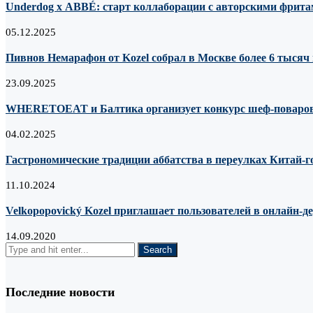
Underdog х ABBÉ: старт коллаборации с авторскими фрита
05.12.2025
Пивнов Немарафон от Kozel собрал в Москве более 6 тысяч 
23.09.2025
WHERETOEAT и Балтика организует конкурс шеф-поваро
04.02.2025
Гастрономические традиции аббатства в переулках Китай-г
11.10.2024
Velkopopovický Kozel приглашает пользователей в онлайн-д
14.09.2020
Последние новости