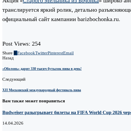
Акция «
Старого Мельника из Бочонка
» широко ан
транслируется яркий ролик, детально разъясняющ
официальный сайт кампании barizbochonka.ru.
Post Views:
254
Share
0
Facebook
Twitter
Pinterest
Email
Назад
«Оболонь» дарит 330 тысяч бутылок пива в день!
Следующий
XII Московский международный фестиваль пива
Вам также может понравиться
Budweiser разыгрывает билеты на FIFA World Cup 2026 че
14.04.2026