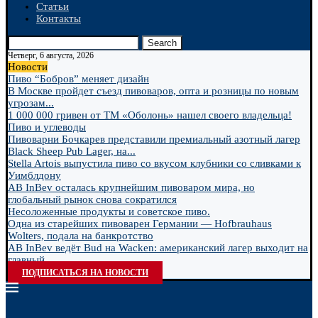
Статьи
Контакты
Search
Четверг, 6 августа, 2026
Новости
Пиво “Бобров” меняет дизайн
В Москве пройдет съезд пивоваров, опта и розницы по новым
угрозам...
1 000 000 гривен от ТМ «Оболонь» нашел своего владельца!
Пиво и углеводы
Пивоварни Бочкарев представили премиальный азотный лагер
Black Sheep Pub Lager, на...
Stella Artois выпустила пиво со вкусом клубники со сливками к
Уимблдону
AB InBev осталась крупнейшим пивоваром мира, но
глобальный рынок снова сократился
Несоложенные продукты и советское пиво.
Одна из старейших пивоварен Германии — Hofbrauhaus
Wolters, подала на банкротство
AB InBev ведёт Bud на Wacken: американский лагер выходит на
главный...
ПОДПИСАТЬСЯ НА НОВОСТИ