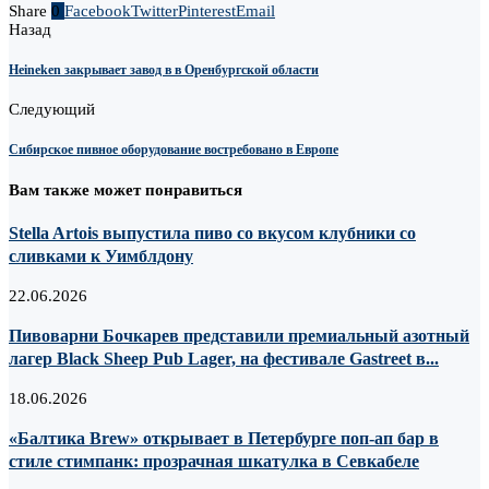
Share
0
Facebook
Twitter
Pinterest
Email
Назад
Heineken закрывает завод в в Оренбургской области
Следующий
Сибирское пивное оборудование востребовано в Европе
Вам также может понравиться
Stella Artois выпустила пиво со вкусом клубники со
сливками к Уимблдону
22.06.2026
Пивоварни Бочкарев представили премиальный азотный
лагер Black Sheep Pub Lager, на фестивале Gastreet в...
18.06.2026
«Балтика Brew» открывает в Петербурге поп-ап бар в
стиле стимпанк: прозрачная шкатулка в Севкабеле