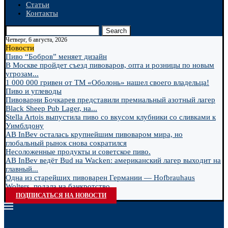
Статьи
Контакты
Search
Четверг, 6 августа, 2026
Новости
Пиво “Бобров” меняет дизайн
В Москве пройдет съезд пивоваров, опта и розницы по новым
угрозам...
1 000 000 гривен от ТМ «Оболонь» нашел своего владельца!
Пиво и углеводы
Пивоварни Бочкарев представили премиальный азотный лагер
Black Sheep Pub Lager, на...
Stella Artois выпустила пиво со вкусом клубники со сливками к
Уимблдону
AB InBev осталась крупнейшим пивоваром мира, но
глобальный рынок снова сократился
Несоложенные продукты и советское пиво.
AB InBev ведёт Bud на Wacken: американский лагер выходит на
главный...
Одна из старейших пивоварен Германии — Hofbrauhaus
Wolters, подала на банкротство
ПОДПИСАТЬСЯ НА НОВОСТИ