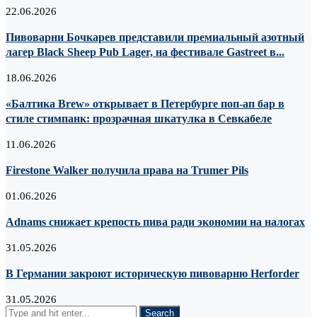
22.06.2026
Пивоварни Бочкарев представили премиальный азотный
лагер Black Sheep Pub Lager, на фестивале Gastreet в...
18.06.2026
«Балтика Brew» открывает в Петербурге поп-ап бар в
стиле стимпанк: прозрачная шкатулка в Севкабеле
11.06.2026
Firestone Walker получила права на Trumer Pils
01.06.2026
Adnams снижает крепость пива ради экономии на налогах
31.05.2026
В Германии закроют историческую пивоварню Herforder
31.05.2026