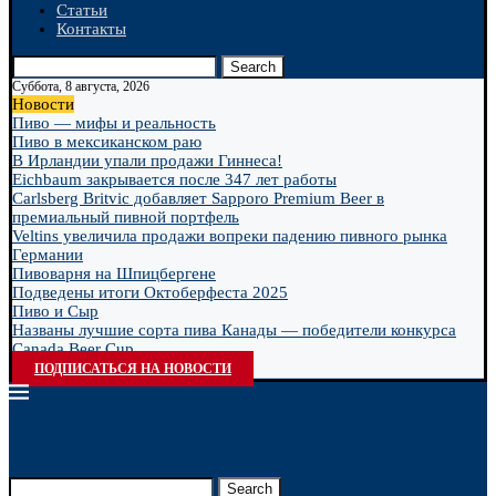
Статьи
Контакты
Search
Суббота, 8 августа, 2026
Новости
Пиво — мифы и реальность
Пиво в мексиканском раю
В Ирландии упали продажи Гиннеса!
Eichbaum закрывается после 347 лет работы
Carlsberg Britvic добавляет Sapporo Premium Beer в
премиальный пивной портфель
Veltins увеличила продажи вопреки падению пивного рынка
Германии
Пивоварня на Шпицбергене
Подведены итоги Октоберфеста 2025
Пиво и Сыр
Названы лучшие сорта пива Канады — победители конкурса
Canada Beer Cup...
ПОДПИСАТЬСЯ НА НОВОСТИ
Search