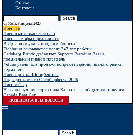
Статьи
Контакты
Search
Суббота, 8 августа, 2026
Новости
Пиво в мексиканском раю
Пиво — мифы и реальность
В Ирландии упали продажи Гиннеса!
Eichbaum закрывается после 347 лет работы
Carlsberg Britvic добавляет Sapporo Premium Beer в
премиальный пивной портфель
Veltins увеличила продажи вопреки падению пивного рынка
Германии
Пивоварня на Шпицбергене
Подведены итоги Октоберфеста 2025
Пиво и Сыр
Названы лучшие сорта пива Канады — победители конкурса
Canada Beer Cup...
ПОДПИСАТЬСЯ НА НОВОСТИ
Search