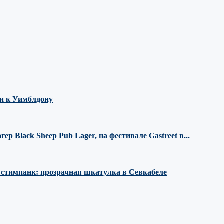
ми к Уимблдону
 Black Sheep Pub Lager, на фестивале Gastreet в...
е стимпанк: прозрачная шкатулка в Севкабеле