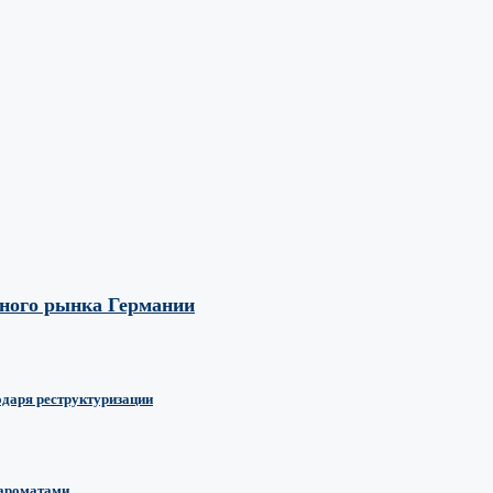
вного рынка Германии
одаря реструктуризации
 ароматами