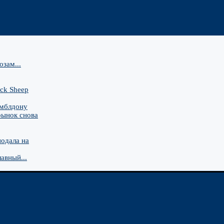
зам...
ck Sheep
имблдону
рынок снова
подала на
авный...