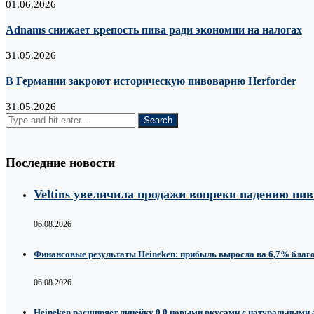
01.06.2026
Adnams снижает крепость пива ради экономии на налогах
31.05.2026
В Германии закроют историческую пивоварню Herforder
31.05.2026
Последние новости
Veltins увеличила продажи вопреки падению пи
06.08.2026
Финансовые результаты Heineken: прибыль выросла на 6,7% благ
06.08.2026
Heineken расширяет линейку 0.0 новыми вкусами с натуральными