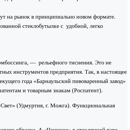
йдут на рынок в принципиально новом формате.
рованной стеклобутылке с удобной, легко
эмбоссинга, — рельефного тиснения. Это не
тных инструментов предприятия. Так, в настоящее
екущего года «Барнаульский пивоваренный завод»
атентам и товарным знакам (Роспатент).
Свет» (Удмуртия, г. Можга). Функциональная
арого образца. А «Чешское» в стеклянной таре