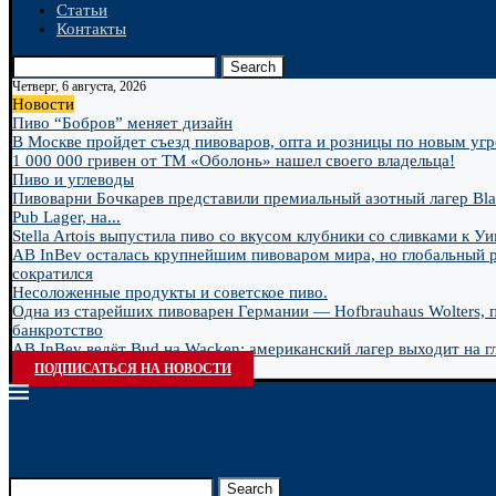
Статьи
Контакты
Search
Четверг, 6 августа, 2026
Новости
Пиво “Бобров” меняет дизайн
В Москве пройдет съезд пивоваров, опта и розницы по новым угро
1 000 000 гривен от ТМ «Оболонь» нашел своего владельца!
Пиво и углеводы
Пивоварни Бочкарев представили премиальный азотный лагер Bla
Pub Lager, на...
Stella Artois выпустила пиво со вкусом клубники со сливками к У
AB InBev осталась крупнейшим пивоваром мира, но глобальный 
сократился
Несоложенные продукты и советское пиво.
Одна из старейших пивоварен Германии — Hofbrauhaus Wolters, 
банкротство
AB InBev ведёт Bud на Wacken: американский лагер выходит на гл
ПОДПИСАТЬСЯ НА НОВОСТИ
Search