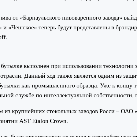
 пива от «Барнаульского пивоваренного завода» вы
» и «Чешское» теперь будут представлены в брэнди
ff.
а бутылке выполнен при использовании технологии 
отрасли. Данный ход также является одним из защи
бутылки как промышленного образца. Уже к концу т
ьной службе по интеллектуальной собственности, п
м из крупнейших стекольных заводов Росси – ОАО «
риятии AST Etalon Crown.
ье» было представлено на рынке в стеклобутылке ст