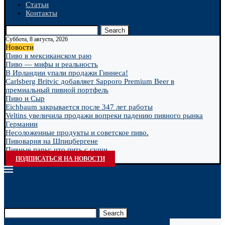
Статьи
Контакты
Search
Суббота, 8 августа, 2026
Новости
Пиво в мексиканском раю
Пиво — мифы и реальность
В Ирландии упали продажи Гиннеса!
Carlsberg Britvic добавляет Sapporo Premium Beer в
премиальный пивной портфель
Пиво и Сыр
Eichbaum закрывается после 347 лет работы
Veltins увеличила продажи вопреки падению пивного рынка
Германии
Несоложенные продукты и советское пиво.
Пивоварня на Шпицбергене
Пивные пары: что пить с суши
ПОДПИСАТЬСЯ НА НОВОСТИ
Search