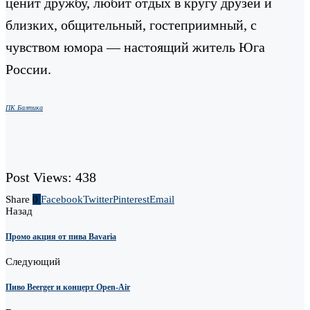
ценит дружбу, любит отдых в кругу друзей и
близких, общительный, гостеприимный, с
чувством юмора — настоящий житель Юга
России.
ПК Балтика
Post Views:
438
Share
0
Facebook
Twitter
Pinterest
Email
Назад
Промо акция от пива Bavaria
Следующий
Пиво Beerger и концерт Open-Air