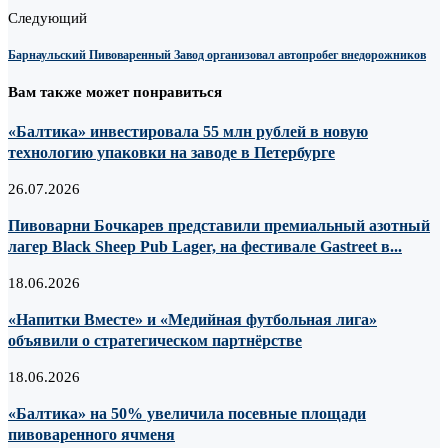
Следующий
Барнаульский Пивоваренный Завод организовал автопробег внедорожников
Вам также может понравиться
«Балтика» инвестировала 55 млн рублей в новую
технологию упаковки на заводе в Петербурге
26.07.2026
Пивоварни Бочкарев представили премиальный азотный
лагер Black Sheep Pub Lager, на фестивале Gastreet в...
18.06.2026
«Напитки Вместе» и «Медийная футбольная лига»
объявили о стратегическом партнёрстве
18.06.2026
«Балтика» на 50% увеличила посевные площади
пивоваренного ячменя