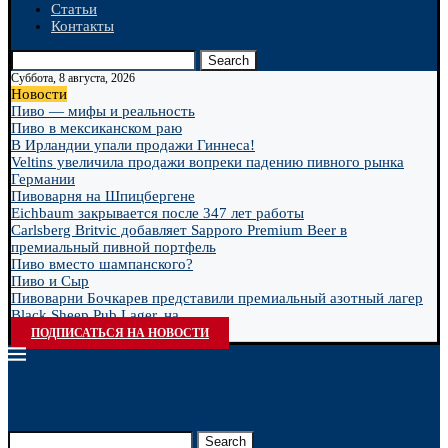
Статьи
Контакты
Search
Суббота, 8 августа, 2026
Новости
Пиво — мифы и реальность
Пиво в мексиканском раю
В Ирландии упали продажи Гиннеса!
Veltins увеличила продажи вопреки падению пивного рынка
Германии
Пивоварня на Шпицбергене
Eichbaum закрывается после 347 лет работы
Carlsberg Britvic добавляет Sapporo Premium Beer в
премиальный пивной портфель
Пиво вместо шампанского?
Пиво и Сыр
Пивоварни Бочкарев представили премиальный азотный лагер
Black Sheep Pub Lager, на...
ПОДПИСАТЬСЯ НА НОВОСТИ
Search