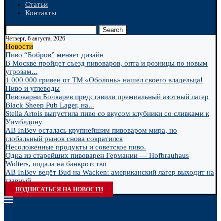
Статьи
Контакты
Search
Четверг, 6 августа, 2026
Новости
Пиво “Бобров” меняет дизайн
В Москве пройдет съезд пивоваров, опта и розницы по новым
угрозам...
1 000 000 гривен от ТМ «Оболонь» нашел своего владельца!
Пиво и углеводы
Пивоварни Бочкарев представили премиальный азотный лагер
Black Sheep Pub Lager, на...
Stella Artois выпустила пиво со вкусом клубники со сливками к
Уимблдону
AB InBev осталась крупнейшим пивоваром мира, но
глобальный рынок снова сократился
Несоложенные продукты и советское пиво.
Одна из старейших пивоварен Германии — Hofbrauhaus
Wolters, подала на банкротство
AB InBev ведёт Bud на Wacken: американский лагер выходит на
главный...
ПОДПИСАТЬСЯ НА НОВОСТИ