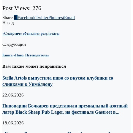
Post Views:
276
Share
0
Facebook
Twitter
Pinterest
Email
Назад
«Славутич» объявляет результаты
Следующий
Книга «Пиво. Путеводитель»
Вам также может понравиться
Stella Artois выпустила пиво со вкусом клубники со
сливками к Уимблдону
22.06.2026
Пивоварни Бочкарев представили премиальный азотный
лагер Black Sheep Pub Lager, на фестивале Gastreet в...
18.06.2026