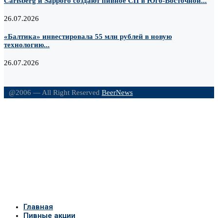
Carlsberg и Sapporo создают пивное СП в Юго-Восточной...
26.07.2026
«Балтика» инвестировала 55 млн рублей в новую
технологию...
26.07.2026
@2006 — All Right Reserved
BeerNews
Главная
Пивные акции