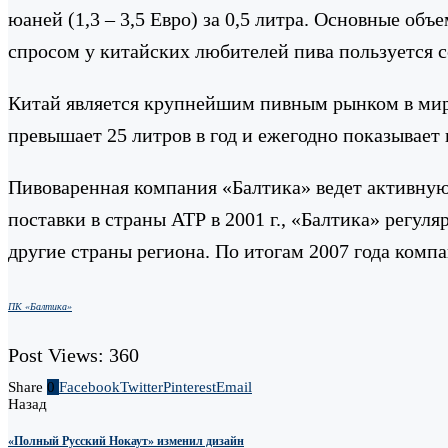
юаней (1,3 – 3,5 Евро) за 0,5 литра. Основные о
спросом у китайских любителей пива пользуется 
Китай является крупнейшим пивным рынком в мире 
превышает 25 литров в год и ежегодно показывае
Пивоваренная компания «Балтика» ведет активну
поставки в страны АТР в 2001 г., «Балтика» рег
другие страны региона. По итогам 2007 года комп
ПК «Балтика»
Post Views:
360
Share
0
Facebook
Twitter
Pinterest
Email
Назад
«Полный Русский Нокаут» изменил дизайн