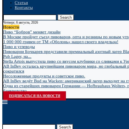
Статьи
Контакты
Search
Четверг, 6 августа, 2026
Новости
Пиво “Бобров” меняет дизайн
В Москве пройдет съезд пивоваров, опта и розницы по новым угро
1 000 000 гривен от ТМ «Оболонь» нашел своего владельца!
Пиво и углеводы
Пивоварни Бочкарев представили премиальный азотный лагер Bla
Pub Lager, на...
Stella Artois выпустила пиво со вкусом клубники со сливками к У
AB InBev осталась крупнейшим пивоваром мира, но глобальный 
сократился
Несоложенные продукты и советское пиво.
AB InBev ведёт Bud на Wacken: американский лагер выходит на гл
Одна из старейших пивоварен Германии — Hofbrauhaus Wolters, 
банкротство
ПОДПИСАТЬСЯ НА НОВОСТИ
Search