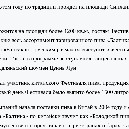
том году по традиции пройдет на площади Синхай.
ожится на площади более 1200 кв.м., гостям Фести
же весь ассортимент тарированного пива «Балтика
 «Балтика» с русским размахом выступит известны
ели. Также в программе выступления танцевальных 
даляньский шоумен Цзинь Лун.
й участник китайского Фестиваля пива, продукция
рвый день Фестиваля было выпито более 1500 литро
паний начала поставки пива в Китай в 2004 году и
а «Балтика» по-китайски звучит как «Болодихай пиц
мущественно представлено в ресторанах и барах. Ст