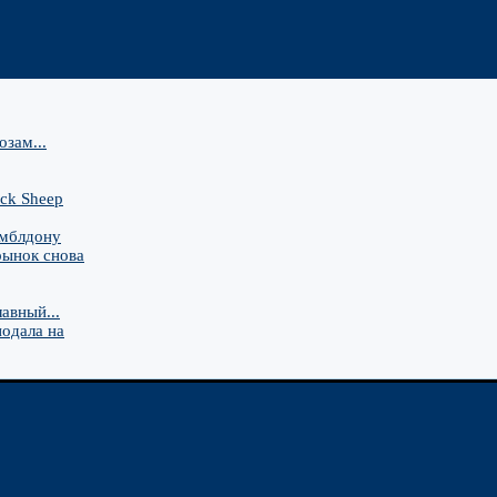
зам...
ck Sheep
имблдону
рынок снова
авный...
подала на