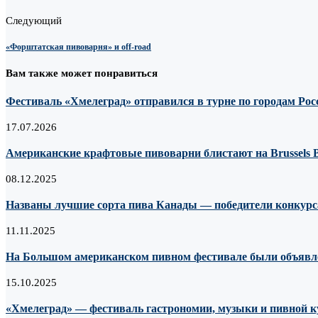
Следующий
«Форштатская пивоварня» и off-road
Вам также может понравиться
Фестиваль «Хмелеград» отправился в турне по городам Рос
17.07.2026
Американские крафтовые пивоварни блистают на Brussels Be
08.12.2025
Названы лучшие сорта пива Канады — победители конкурса
11.11.2025
На Большом американском пивном фестивале были объявле
15.10.2025
«Хмелеград» — фестиваль гастрономии, музыки и пивной 