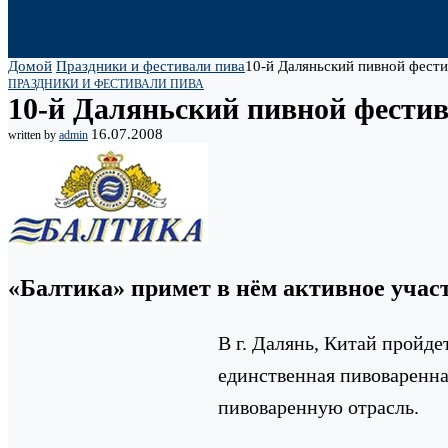
Домой
Праздники и фестивали пива
10-й Даляньский пивной фести
ПРАЗДНИКИ И ФЕСТИВАЛИ ПИВА
10-й Даляньский пивной фести
16.07.2008
written by
admin
«Балтика» примет в нём активное учас
В г. Далянь, Китай пройд
единственная пивоваренна
пивоваренную отрасль.