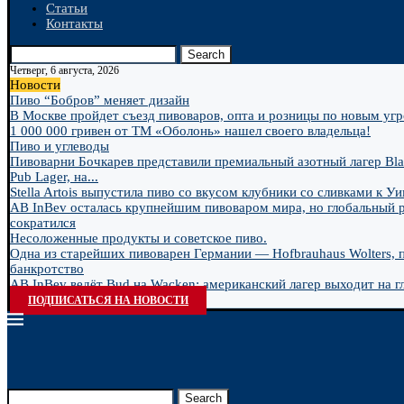
Статьи
Контакты
Search
Четверг, 6 августа, 2026
Новости
Пиво “Бобров” меняет дизайн
В Москве пройдет съезд пивоваров, опта и розницы по новым угро
1 000 000 гривен от ТМ «Оболонь» нашел своего владельца!
Пиво и углеводы
Пивоварни Бочкарев представили премиальный азотный лагер Bla
Pub Lager, на...
Stella Artois выпустила пиво со вкусом клубники со сливками к У
AB InBev осталась крупнейшим пивоваром мира, но глобальный 
сократился
Несоложенные продукты и советское пиво.
Одна из старейших пивоварен Германии — Hofbrauhaus Wolters, 
банкротство
AB InBev ведёт Bud на Wacken: американский лагер выходит на гл
ПОДПИСАТЬСЯ НА НОВОСТИ
Search