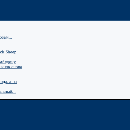
зам...
ck Sheep
имблдону
рынок снова
подала на
авный...