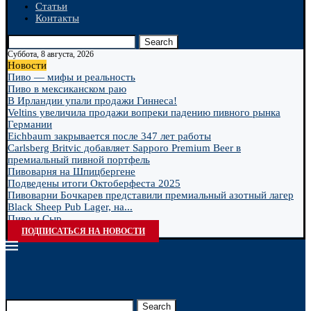
Статьи
Контакты
Search
Суббота, 8 августа, 2026
Новости
Пиво — мифы и реальность
Пиво в мексиканском раю
В Ирландии упали продажи Гиннеса!
Veltins увеличила продажи вопреки падению пивного рынка
Германии
Eichbaum закрывается после 347 лет работы
Carlsberg Britvic добавляет Sapporo Premium Beer в
премиальный пивной портфель
Пивоварня на Шпицбергене
Подведены итоги Октоберфеста 2025
Пивоварни Бочкарев представили премиальный азотный лагер
Black Sheep Pub Lager, на...
Пиво и Сыр
ПОДПИСАТЬСЯ НА НОВОСТИ
Search