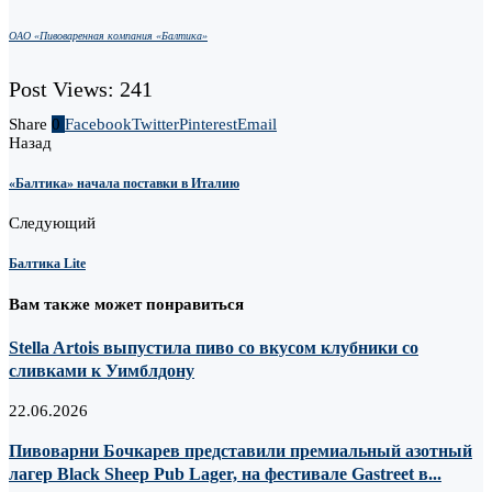
ОАО «Пивоваренная компания «Балтика»
Post Views:
241
Share
0
Facebook
Twitter
Pinterest
Email
Назад
«Балтика» начала поставки в Италию
Следующий
Балтика Lite
Вам также может понравиться
Stella Artois выпустила пиво со вкусом клубники со
сливками к Уимблдону
22.06.2026
Пивоварни Бочкарев представили премиальный азотный
лагер Black Sheep Pub Lager, на фестивале Gastreet в...