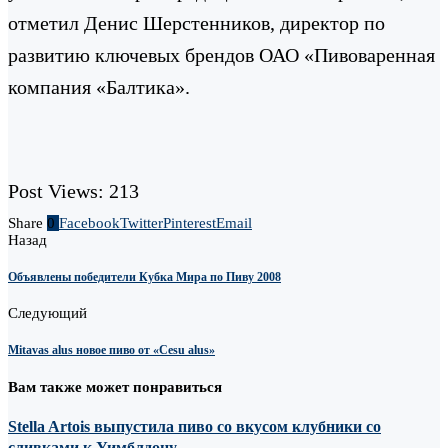
отметил Денис Шерстенников, директор по
развитию ключевых брендов ОАО «Пивоваренная
компания «Балтика».
Post Views:
213
Share
0
Facebook
Twitter
Pinterest
Email
Назад
Объявлены победители Кубка Мира по Пиву 2008
Следующий
Mitavas alus новое пиво от «Cеsu alus»
Вам также может понравиться
Stella Artois выпустила пиво со вкусом клубники со
сливками к Уимблдону