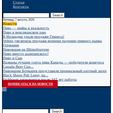
Статьи
Контакты
Search
Пятница, 7 августа, 2026
Новости
Пиво — мифы и реальность
Пиво в мексиканском раю
В Ирландии упали продажи Гиннеса!
Veltins увеличила продажи вопреки падению пивного рынка
Германии
Пивоварня на Шпицбергене
Пиво вместо шампанского?
Пиво и Сыр
Названы лучшие сорта пива Канады — победители конкурса
Canada Beer Cup...
Пивоварни Бочкарев представили премиальный азотный лагер
Black Sheep Pub Lager, на...
Eichbaum закрывается после 347 лет работы
ПОДПИСАТЬСЯ НА НОВОСТИ
Search