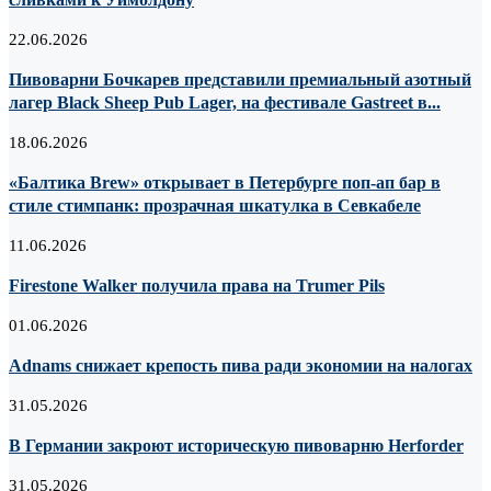
22.06.2026
Пивоварни Бочкарев представили премиальный азотный
лагер Black Sheep Pub Lager, на фестивале Gastreet в...
18.06.2026
«Балтика Brew» открывает в Петербурге поп-ап бар в
стиле стимпанк: прозрачная шкатулка в Севкабеле
11.06.2026
Firestone Walker получила права на Trumer Pils
01.06.2026
Adnams снижает крепость пива ради экономии на налогах
31.05.2026
В Германии закроют историческую пивоварню Herforder
31.05.2026