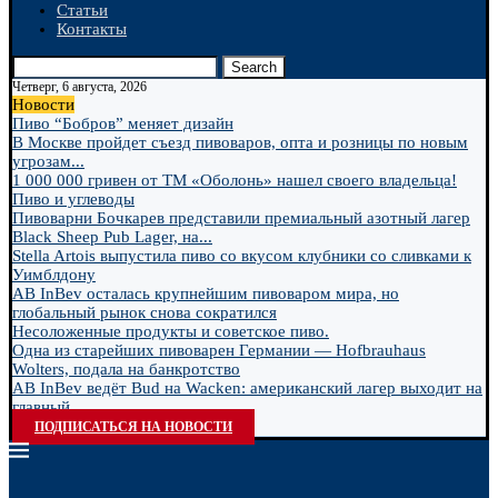
Статьи
Контакты
Search
Четверг, 6 августа, 2026
Новости
Пиво “Бобров” меняет дизайн
В Москве пройдет съезд пивоваров, опта и розницы по новым
угрозам...
1 000 000 гривен от ТМ «Оболонь» нашел своего владельца!
Пиво и углеводы
Пивоварни Бочкарев представили премиальный азотный лагер
Black Sheep Pub Lager, на...
Stella Artois выпустила пиво со вкусом клубники со сливками к
Уимблдону
AB InBev осталась крупнейшим пивоваром мира, но
глобальный рынок снова сократился
Несоложенные продукты и советское пиво.
Одна из старейших пивоварен Германии — Hofbrauhaus
Wolters, подала на банкротство
AB InBev ведёт Bud на Wacken: американский лагер выходит на
главный...
ПОДПИСАТЬСЯ НА НОВОСТИ