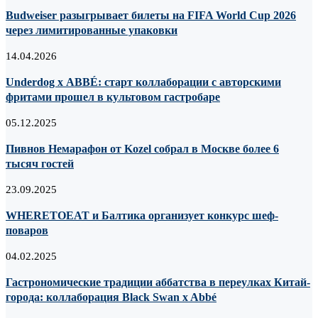
Budweiser разыгрывает билеты на FIFA World Cup 2026
через лимитированные упаковки
14.04.2026
Underdog х ABBÉ: старт коллаборации с авторскими
фритами прошел в культовом гастробаре
05.12.2025
Пивнов Немарафон от Kozel собрал в Москве более 6
тысяч гостей
23.09.2025
WHERETOEAT и Балтика организует конкурс шеф-
поваров
04.02.2025
Гастрономические традиции аббатства в переулках Китай-
города: коллаборация Black Swan x Abbé