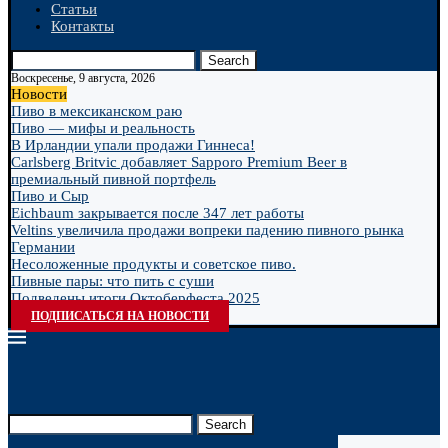
Статьи
Контакты
Search
Воскресенье, 9 августа, 2026
Новости
Пиво в мексиканском раю
Пиво — мифы и реальность
В Ирландии упали продажи Гиннеса!
Carlsberg Britvic добавляет Sapporo Premium Beer в
премиальный пивной портфель
Пиво и Сыр
Eichbaum закрывается после 347 лет работы
Veltins увеличила продажи вопреки падению пивного рынка
Германии
Несоложенные продукты и советское пиво.
Пивные пары: что пить с суши
Подведены итоги Октоберфеста 2025
ПОДПИСАТЬСЯ НА НОВОСТИ
Search