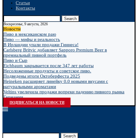
Статьи
Контакты
Search
Воскресенье, 9 августа, 2026
Новости
Пиво в мексиканском раю
Пиво — мифы и реальность
В Ирландии упали продажи Гиннеса!
Carlsberg Britvic добавляет Sapporo Premium Beer в
премиальный пивной портфель
Пиво и Сыр
Eichbaum закрывается после 347 лет работы
Несоложенные продукты и советское пиво.
Подведены итоги Октоберфеста 2025
Heineken расширяет линейку 0.0 новыми вкусами с
натуральными ароматами
Veltins увеличила продажи вопреки падению пивного рынка
Германии
ПОДПИСАТЬСЯ НА НОВОСТИ
Search