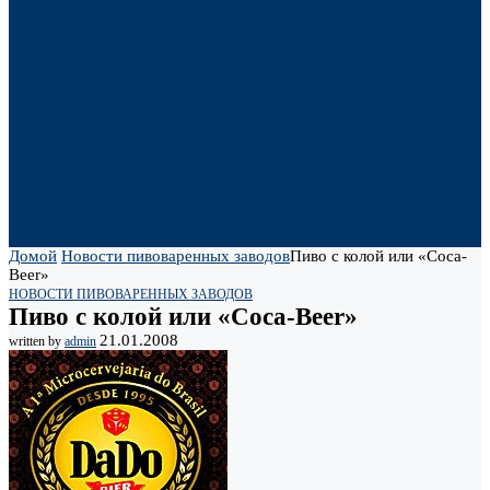
Домой
Новости пивоваренных заводов
Пиво с колой или «Coca-
Beer»
НОВОСТИ ПИВОВАРЕННЫХ ЗАВОДОВ
Пиво с колой или «Coca-Beer»
21.01.2008
written by
admin