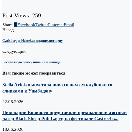
Post Views:
259
Share
0
Facebook
Twitter
Pinterest
Email
Назад
Carlsberg и Heineken поднимают цену
Следующий
Бесплатную бочку пива на площадь
Вам также может понравиться
Stella Artois выпустила пиво со вкусом клубники со
сливками к Уимблдону
22.06.2026
Пивоварни Бочкарев представили премиальный азотный
лагер Black Sheep Pub Lager, на фестивале Gastreet в...
18.06.2026