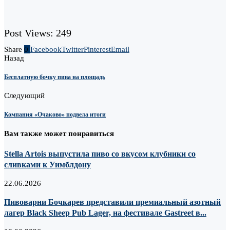
Post Views:
249
Share
0
Facebook
Twitter
Pinterest
Email
Назад
Бесплатную бочку пива на площадь
Следующий
Компания «Очаково» подвела итоги
Вам также может понравиться
Stella Artois выпустила пиво со вкусом клубники со
сливками к Уимблдону
22.06.2026
Пивоварни Бочкарев представили премиальный азотный
лагер Black Sheep Pub Lager, на фестивале Gastreet в...