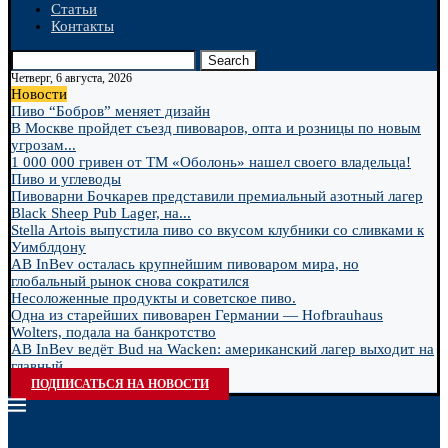
Статьи
Контакты
Search
Четверг, 6 августа, 2026
Новости
Пиво “Бобров” меняет дизайн
В Москве пройдет съезд пивоваров, опта и розницы по новым
угрозам...
1 000 000 гривен от ТМ «Оболонь» нашел своего владельца!
Пиво и углеводы
Пивоварни Бочкарев представили премиальный азотный лагер
Black Sheep Pub Lager, на...
Stella Artois выпустила пиво со вкусом клубники со сливками к
Уимблдону
AB InBev осталась крупнейшим пивоваром мира, но
глобальный рынок снова сократился
Несоложенные продукты и советское пиво.
Одна из старейших пивоварен Германии — Hofbrauhaus
Wolters, подала на банкротство
AB InBev ведёт Bud на Wacken: американский лагер выходит на
главный...
ПОДПИСАТЬСЯ НА НОВОСТИ