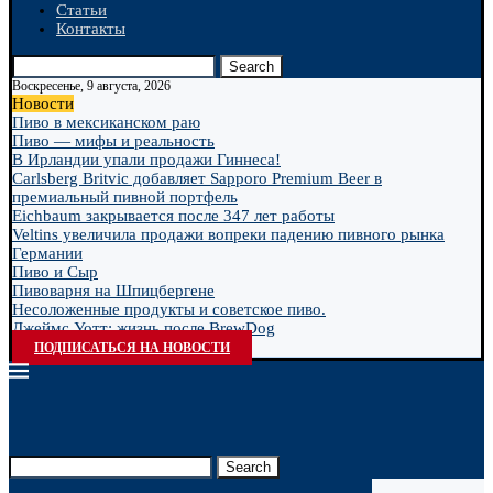
Статьи
Контакты
Search
Воскресенье, 9 августа, 2026
Новости
Пиво в мексиканском раю
Пиво — мифы и реальность
В Ирландии упали продажи Гиннеса!
Carlsberg Britvic добавляет Sapporo Premium Beer в
премиальный пивной портфель
Eichbaum закрывается после 347 лет работы
Veltins увеличила продажи вопреки падению пивного рынка
Германии
Пиво и Сыр
Пивоварня на Шпицбергене
Несоложенные продукты и советское пиво.
Джеймс Уотт: жизнь после BrewDog
ПОДПИСАТЬСЯ НА НОВОСТИ
Search