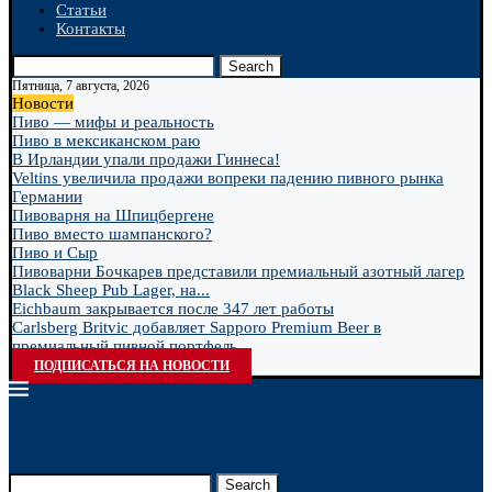
Статьи
Контакты
Search
Пятница, 7 августа, 2026
Новости
Пиво — мифы и реальность
Пиво в мексиканском раю
В Ирландии упали продажи Гиннеса!
Veltins увеличила продажи вопреки падению пивного рынка
Германии
Пивоварня на Шпицбергене
Пиво вместо шампанского?
Пиво и Сыр
Пивоварни Бочкарев представили премиальный азотный лагер
Black Sheep Pub Lager, на...
Eichbaum закрывается после 347 лет работы
Carlsberg Britvic добавляет Sapporo Premium Beer в
премиальный пивной портфель
ПОДПИСАТЬСЯ НА НОВОСТИ
Search