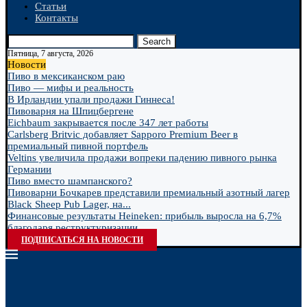
Статьи
Контакты
Search
Пятница, 7 августа, 2026
Новости
Пиво в мексиканском раю
Пиво — мифы и реальность
В Ирландии упали продажи Гиннеса!
Пивоварня на Шпицбергене
Eichbaum закрывается после 347 лет работы
Carlsberg Britvic добавляет Sapporo Premium Beer в
премиальный пивной портфель
Veltins увеличила продажи вопреки падению пивного рынка
Германии
Пиво вместо шампанского?
Пивоварни Бочкарев представили премиальный азотный лагер
Black Sheep Pub Lager, на...
Финансовые результаты Heineken: прибыль выросла на 6,7%
благодаря реструктуризации
ПОДПИСАТЬСЯ НА НОВОСТИ