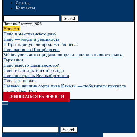
Статьи
Контакты
Search
Пятница, 7 августа, 2026
Новости
Пиво в мексиканском раю
Пиво — мифы и реальность
В Ирландии упали продажи Гиннеса!
Пивоварня на Шпицбергене
Veltins увеличила продажи вопреки падению пивного рынка
Германии
Пиво вместо шампанского?
Пиво из антарктического льда
Пивная отрасль Великобритании
Пиво для церкви
Названы лучшие сорта пива Канады — победители конкурса
Canada Beer Cup...
ПОДПИСАТЬСЯ НА НОВОСТИ
Search