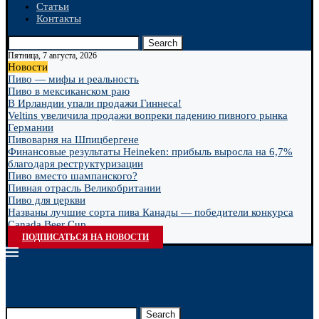
Статьи
Контакты
Search
Пятница, 7 августа, 2026
Новости
Пиво — мифы и реальность
Пиво в мексиканском раю
В Ирландии упали продажи Гиннеса!
Veltins увеличила продажи вопреки падению пивного рынка
Германии
Пивоварня на Шпицбергене
Финансовые результаты Heineken: прибыль выросла на 6,7%
благодаря реструктуризации
Пиво вместо шампанского?
Пивная отрасль Великобритании
Пиво для церкви
Названы лучшие сорта пива Канады — победители конкурса
Canada Beer Cup...
ПОДПИСАТЬСЯ НА НОВОСТИ
Search