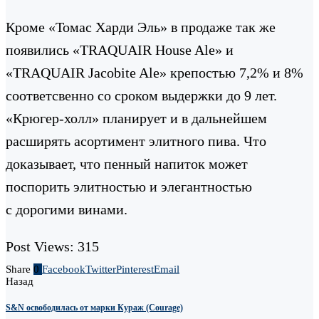
Кроме «Томас Харди Эль» в продаже так же
появились «TRAQUAIR House Ale» и
«TRAQUAIR Jacobite Ale» крепостью 7,2% и 8%
соответсвенно со сроком выдержки до 9 лет.
«Крюгер-холл» планирует и в дальнейшем
расширять асортимент элитного пива. Что
доказывает, что пенный напиток может
поспорить элитностью и элегантностью
с дорогими винами.
Post Views:
315
Share
0
Facebook
Twitter
Pinterest
Email
Назад
S&N освободилась от марки Кураж (Courage)