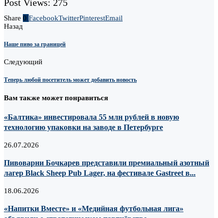
Post Views:
275
Share
0
Facebook
Twitter
Pinterest
Email
Назад
Наше пиво за границей
Следующий
Теперь любой посетитель может добавить новость
Вам также может понравиться
«Балтика» инвестировала 55 млн рублей в новую
технологию упаковки на заводе в Петербурге
26.07.2026
Пивоварни Бочкарев представили премиальный азотный
лагер Black Sheep Pub Lager, на фестивале Gastreet в...
18.06.2026
«Напитки Вместе» и «Медийная футбольная лига»