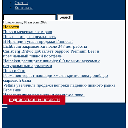
Статьи
Контакты
Search
Понедельник, 10 августа, 2026
Новости
Пиво в мексиканском раю
Пиво — мифы и реальность
В Ирландии упали продажи Гиннеса!
Eichbaum закрывается после 347 лет работы
Carlsberg Britvic добавляет Sapporo Premium Beer в
премиальный пивной портфель
Heineken расширяет линейку 0.0 новыми вкусами с
натуральными ароматами
Пиво и Сыр
Германия теряет площади хмеля: кризис пива дошёл до
сырьевой базы
Veltins увеличила продажи вопреки падению пивного рынка
Германии
Несоложенные продукты и советское пиво.
ПОДПИСАТЬСЯ НА НОВОСТИ