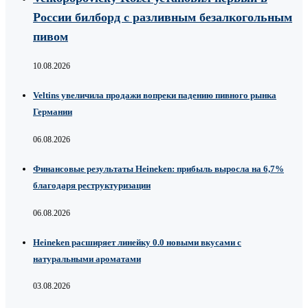
России билборд с разливным безалкогольным
пивом
10.08.2026
Veltins увеличила продажи вопреки падению пивного рынка
Германии
06.08.2026
Финансовые результаты Heineken: прибыль выросла на 6,7%
благодаря реструктуризации
06.08.2026
Heineken расширяет линейку 0.0 новыми вкусами с
натуральными ароматами
03.08.2026