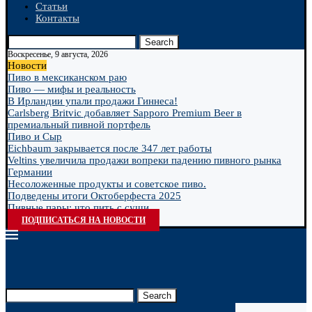
Статьи
Контакты
Search
Воскресенье, 9 августа, 2026
Новости
Пиво в мексиканском раю
Пиво — мифы и реальность
В Ирландии упали продажи Гиннеса!
Carlsberg Britvic добавляет Sapporo Premium Beer в
премиальный пивной портфель
Пиво и Сыр
Eichbaum закрывается после 347 лет работы
Veltins увеличила продажи вопреки падению пивного рынка
Германии
Несоложенные продукты и советское пиво.
Подведены итоги Октоберфеста 2025
Пивные пары: что пить с суши
ПОДПИСАТЬСЯ НА НОВОСТИ
Search