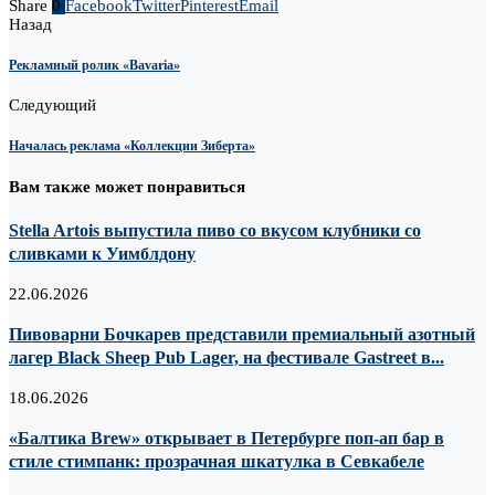
Share
0
Facebook
Twitter
Pinterest
Email
Назад
Рекламный ролик «Bavaria»
Следующий
Началась реклама «Коллекции Зиберта»
Вам также может понравиться
Stella Artois выпустила пиво со вкусом клубники со
сливками к Уимблдону
22.06.2026
Пивоварни Бочкарев представили премиальный азотный
лагер Black Sheep Pub Lager, на фестивале Gastreet в...
18.06.2026
«Балтика Brew» открывает в Петербурге поп-ап бар в
стиле стимпанк: прозрачная шкатулка в Севкабеле