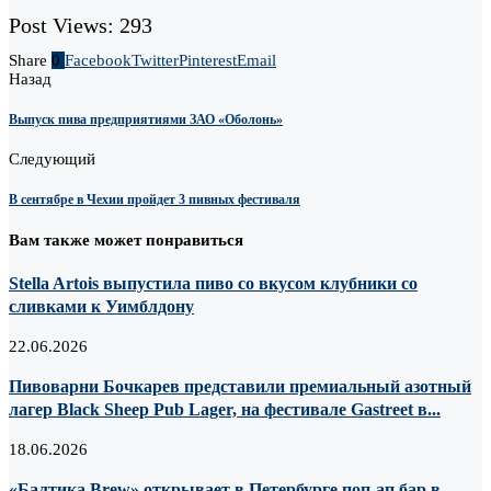
Post Views:
293
Share
0
Facebook
Twitter
Pinterest
Email
Назад
Выпуск пива предприятиями ЗАО «Оболонь»
Следующий
В сентябре в Чехии пройдет 3 пивных фестиваля
Вам также может понравиться
Stella Artois выпустила пиво со вкусом клубники со
сливками к Уимблдону
22.06.2026
Пивоварни Бочкарев представили премиальный азотный
лагер Black Sheep Pub Lager, на фестивале Gastreet в...
18.06.2026
«Балтика Brew» открывает в Петербурге поп-ап бар в