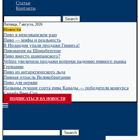
Статьи
Контакты
Search
Пятница, 7 августа, 2026
Новости
Пиво в мексиканском раю
Пиво — мифы и реальность
В Ирландии упали продажи Гиннеса!
Пивоварня на Шпицбергене
Пиво вместо шампанского?
Veltins увеличила продажи вопреки падению пивного рынка
Германии
Пиво из антарктического льда
Пивная отрасль Великобритании
Пиво для церкви
Названы лучшие сорта пива Канады — победители конкурса
Canada Beer Cup...
ПОДПИСАТЬСЯ НА НОВОСТИ
Search